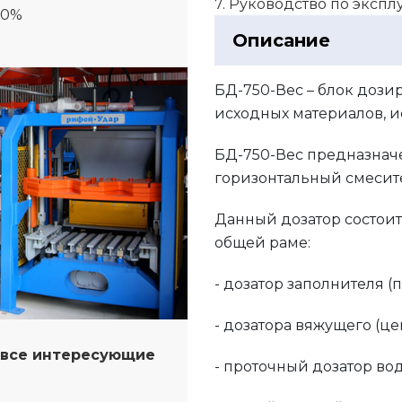
7. Руководство по эксп
00%
Описание
БД-750-Вес – блок дози
исходных материалов, и
БД-750-Вес предназнач
горизонтальный смесит
Данный дозатор состоит
общей раме:
- дозатор заполнителя (п
- дозатора вяжущего (це
а все интересующие
- проточный дозатор во