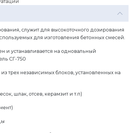
луатации
рования, служит для высокоточного дозирования
спользуемых для изготовления бетонных смесей.
ен и устанавливается на одновальный
ель СГ-750
 из трех независимых блоков, установленных на
есок, шлак, отсев, керамзит и т.п)
мент)
ды