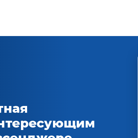
тная
интересующим
ессенджере