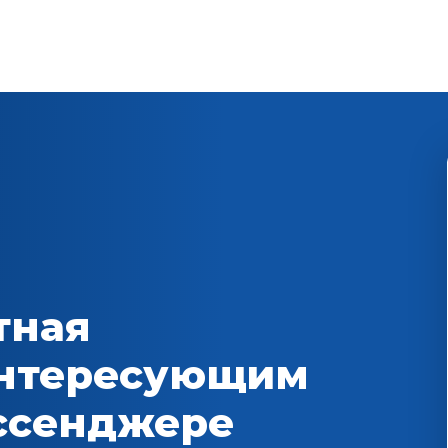
тная
интересующим
ессенджере