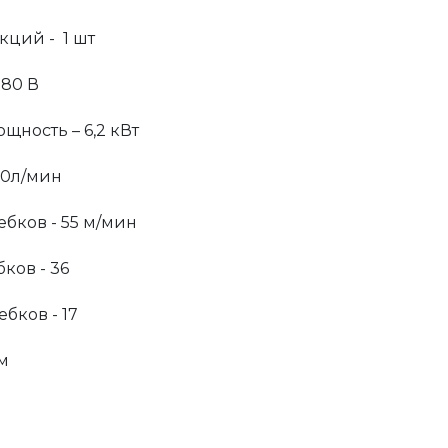
кций - 1 шт
380 В
щность – 6,2 кВт
00л/мин
бков - 55 м/мин
ков - 36
бков - 17
м