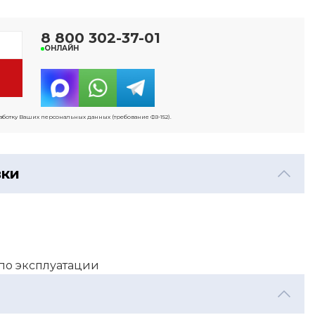
8 800 302-37-01
ОНЛАЙН
работку Ваших персональных данных (требование ФЗ-152).
вки
й
 по эксплуатации