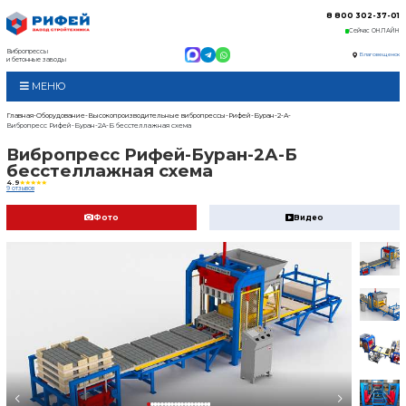
Вибропрессы
и бетонные заводы
МЕНЮ
Главная
Оборудование
Высокопроизводительные в
Вибропресс Рифей-Буран-2А-Б бесстеллажная схем
Вибропресс Рифей
бесстеллажная сх
4.9