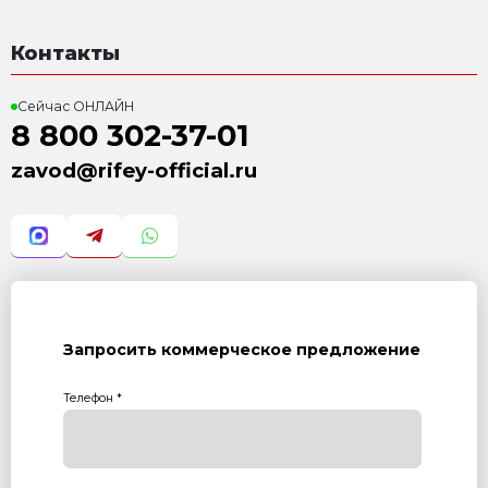
Система бесстелажного
3 526 000 Р
с учетом НДС 22%
Силос цемента СЦ-26
645 000 Р
с учетом НДС 22%