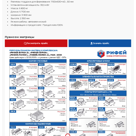
Камень пустотелый
390х190х188 мм
800..850шт/ч