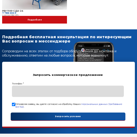
Дополнительные опции
РБУ 1100-СДА-24
7 788 000 Р
с учетом НДС 22%
Модуль цветного слоя
474 000 Р
с учетом НДС 22%
Автоматическая систем
5 005 000 Р
с учетом НДС 22%