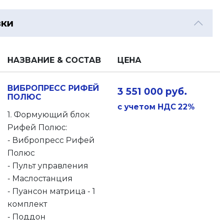
вки
НАЗВАНИЕ & СОСТАВ
ЦЕНА
ВИБРОПРЕСС РИФЕЙ
3 551 000 руб.
ПОЛЮС
с учетом НДС 22%
1. Формующий блок
Рифей Полюс:
- Вибропресс Рифей
Полюс
- Пульт управления
- Маслостанция
- Пуансон матрица - 1
комплект
- Поддон