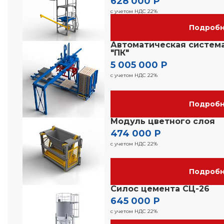
628 000 Р
с учетом НДС 22%
Подроб
Автоматическая систем
"ПК"
5 005 000 Р
с учетом НДС 22%
Подроб
Модуль цветного слоя
474 000 Р
с учетом НДС 22%
Подроб
Силос цемента СЦ-26
645 000 Р
с учетом НДС 22%