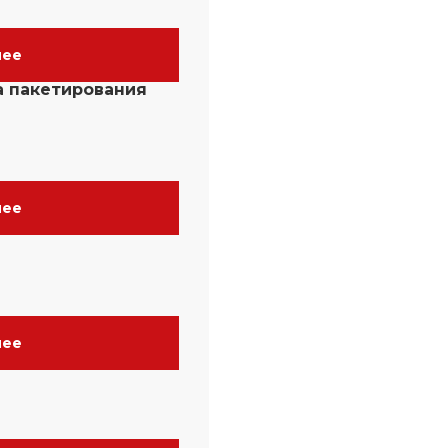
нее
а пакетирования
нее
нее