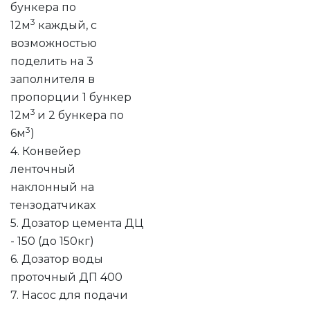
бункера по
3
12м
каждый, с
возможностью
поделить на 3
заполнителя в
пропорции 1 бункер
3
12м
и 2 бункера по
3
6м
)
4. Конвейер
ленточный
наклонный на
тензодатчиках
5. Дозатор цемента ДЦ
- 150 (до 150кг)
6. Дозатор воды
проточный ДП 400
7. Насос для подачи