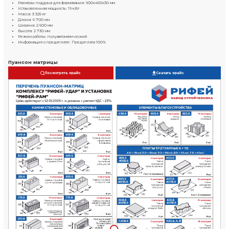
Камень пустотелый
390х190х188 мм
до 475 шт/ч