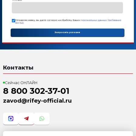
Дополнительные опции
РБУ 550-СД-15
4 354 000 Р
с учетом НДС 22%
Модуль цветного слоя
474 000 Р
с учетом НДС 22%
Поддоны фанерные
по запросу Р
с учетом НДС 22%
Растариватель цемента Р
118 000 Р