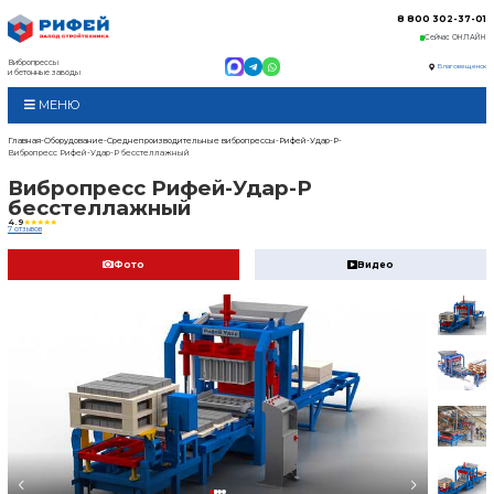
Вибропрессы
и бетонные заводы
МЕНЮ
Главная
Оборудование
Среднепроизводительные в
Вибропресс Рифей-Удар-Р бесстеллажный
Вибропресс Рифей
бесстеллажный
4.9