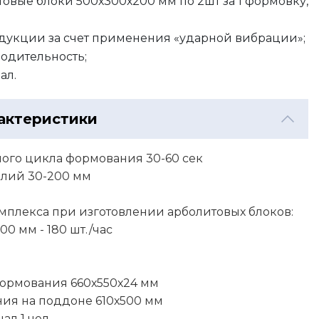
товые блоки 500х300х200 мм по 2шт за 1 формовку,
одукции за счет применения «ударной вибрации»;
водительность;
ал.
актеристики
ого цикла формования 30-60 сек
елий 30-200 мм
мплекса при изготовлении арболитовых блоков:
0 мм - 180 шт./час
ормования 660х550х24 мм
ия на поддоне 610х500 мм
ал 1 чел