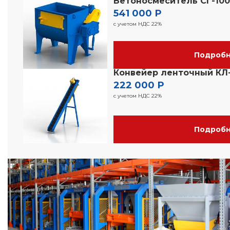
Бетоносмеситель СГ-10
541 000 Р
с учетом НДС 22%
Подроб
Конвейер ленточный КЛ-
222 000 Р
с учетом НДС 22%
Подроб