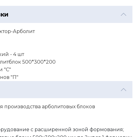
вки
ктор-Арболит
ий - 4 шт
олитблок 500*300*200
и "С"
нов "П"
 производства арболитовых блоков
орудование с расширенной зоной формования;