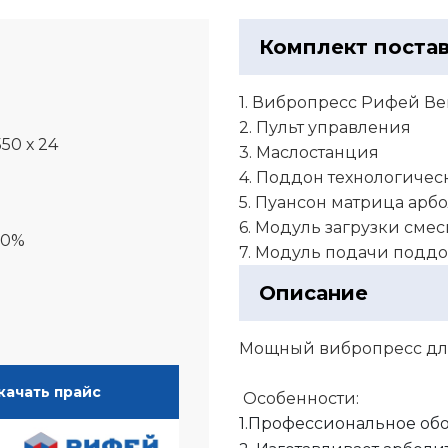
Комплект поста
1. Вибропресс Рифей Ве
2. Пульт управления
550 х 24
3. Маслостанция
4. Поддон технологическ
5. Пуансон матрица арб
6. Модуль загрузки смес
00%
7. Модуль подачи поддо
Описание
Мощный вибропресс для
качать прайс
Особенности:
1.Профессиональное об