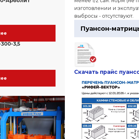
00-Арболит
менее 1/2 сан. норм (н
изготовлении и эксплуат
выбросы - отсутствуют.
Пуансон-матриц
нее
300-3,5
Скачать п
райс пуанс
нее