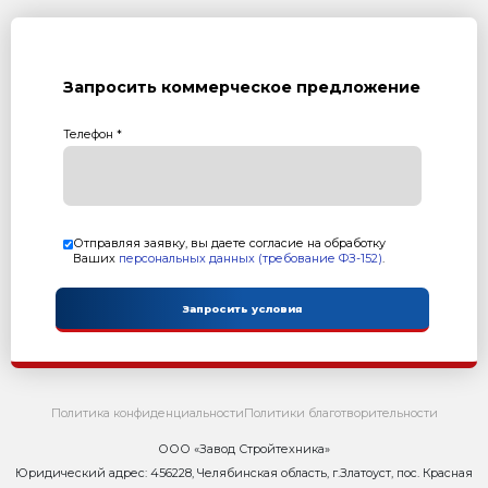
3. Маслостанция
4. Поддон технологический - 4 шт
5. Пуансон матрица - 1 комплект
6. Модуль загрузки смеси "С"
7. Модуль подачи поддонов "П"
Описание
Мощный вибропресс для производства бетонных издел
Особенности:
1. Минимальный человеческий фактор;
2. Расширенная зона формования 500х610х200мм
3. Оригинальная система перемещения поддонов;
4. Высокое качество продукции за счет применения
5. Полуавтоматический режим работы;
6. Широкая линейка выпускаемой продукции.
Технические характеристики