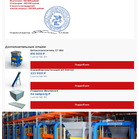
Отправляя заявку, вы даете согласие на обработку Ваших персо
Технические характеристики
Зона формируемых изделий:
610 х 500
Высота формируемых изделий:
30…200
Размеры поддона для формования:
660 х 550 
Установленная мощность:
13,8 кВт
Масса:
2 650 кг
Режим работы:
полуавтоматический
Информация о предоплате:
Предоплата 100%