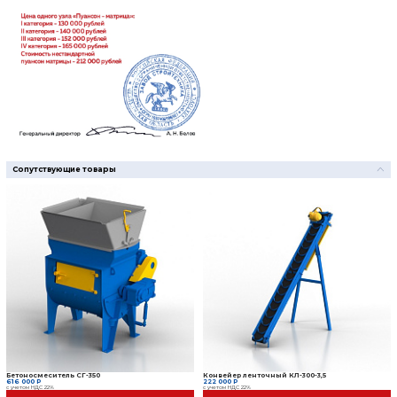
Дополнительные опции
Бетоносмеситель СГ-350
616 000 Р
с учетом НДС 22%
Конвейер ленточный КЛ-
222 000 Р
с учетом НДС 22%
Поддоны фанерные
по запросу Р
с учетом НДС 22%