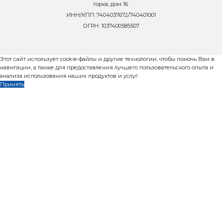
Продолжительность одного цикла формования 40-45
Высота формуемых изделий 30-200 мм
Производительность комплекса при изготовлении:
камней пустотелых 390х190х188 мм - 360 шт./час
камней перегородочных 390х190х120 мм - 720 шт./ч
арболитовых блоков 500х300х200 мм - 180 шт./час
плитки тротуарной “прямоугольная”, 200х100 мм - 28 ш
Размеры поддона для формования 660х550х24 мм
Размеры зоны формования на поддоне 610х500 мм
Обслуживающий персонал 1 чел
Потребляемая электроэнергия:
напряжение 380±10% В
частота 50 Гц
установленная мощность вибропресса 6,3кВт
установленная мощность маслостанции 7,5 кВт