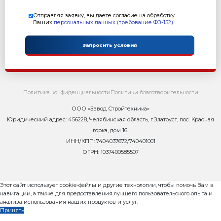
место для вылеживания, с помощью кран-балки ил
погрузчика.
– После того, как изделия достигли достаточной про
стеллажей перемещается в зону распалубки. Дале
перекладывается на товарные поддоны, и на этом э
к отправке потребителю или на склад готовой прод
Свежеотформованные изделия имеют низкую мароч
достижения отпускной прочности готовые изделия
одной из двух процедур:
– Вылеживанию: при температуре от +15 до +45 град
или при температуре от +5 до +10 градусов в течени
– Пропариванию в камере тепло-влажностной обра
от +40 до +50 градусов и влажности 90% в течение 8 
изделия набирают 60-80% марочной прочности. Пол
приобретут только по истечению 28 суток, но при д
прочности их можно транспортировать и складирова