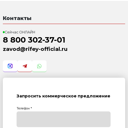
смеситель автоматизирована и прекращается, как т
заданная пропорция. Максимально точное автомат
компонентов смеси, осуществляется благодаря ве
системе на тензорезисторных преобразователях.
– Готовая смесь выгружается в приемный бункер м
вибропресса. Действие производится после того, к
компоненты перемешались и стали однородной же
периодически подготавливается снова, с частотой,
обеспечения бесперебойной работы вибропресса.
вибропрессом и РБУ находятся рядом, бесперебойн
Комплекса осуществляет один оператор.
– Формования изделий и выдавливание готовой пр
перемещение поддонов на стеллажи. Стеллаж, уст
подачи поддонов, загружается поддонами с издели
помощью подъемного механизма, после этого в раб
устанавливается новый стеллаж с поддонами.
– После заполнения стеллажи собираются в штабел
грузоподъемного оборудования, и переносятся в п