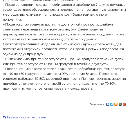
прочности. – Стеллажи. Металлическая сварная конс
размещаются поддоны с готовыми изделиями. На 
поместить 5 поддонов (
Рифей Буран
и
Рифей Полюс
Удар
), поэтому, для среднего по объемам производс
до120 стеллажей. Стеллажи как правило Заказчик и
самостоятельно. Все необходимые чертежи стеллаж
Руководстве по эксплуатации.
– Для транспортировки материала и продукции не
грузоподъемные механизмы: кран-укосина, таль, кра
количество и номенклатура зависит от условий ор
Описание работы Комплекса
– Загрузка в Дозатор заполнителя инертных матери
помощью фронтального погрузчика. Взвешенный и
попадает в смеситель с помощью скипового подъем
вяжущего (цемента) с помощью цементовоза, либо
если вместо Силоса использовать Растариватель биг
– Подача цемента в дозатор цемента расположенно
осуществляется по шнековому конвейеру. Подача 