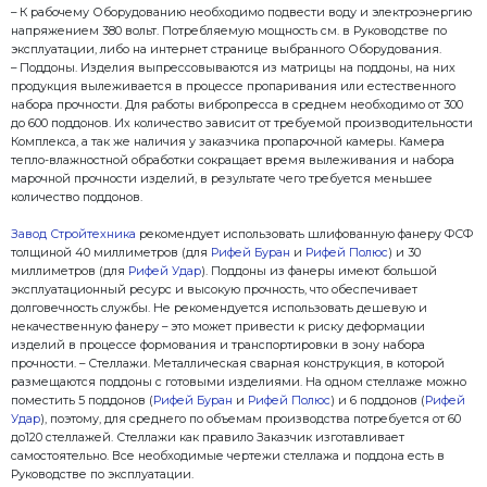
дополнительного инвентаря и рабочего персонала.
Прежде чем приступать к организационным вопрос
Оборудования – необходимо ознакомится с Руковод
в нем описаны все основные и часто задаваемые в
Основные требования к размещению и эксплуата
– Вибропрессующий комплекс используется: на отк
навесом или в помещение, оптимальная температу
– от +5 до +35 градусов.
– Минимальная высота потолков цеха 8 метров.
– Для работы Оборудования, необходимо предусмо
зоны для хранения материалов и склад готовой п
площадь под все производство - 200 м2.
– Для эксплуатации Комплекса необходимо изготов
вибропресс и эстакаду, использовать бетон марки 
фундаментов с перечнем необходимых работ см. в 
эксплуатации, либо на интернет странице выбранн
– К рабочему Оборудованию необходимо подвести 