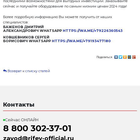
по ценам 2024 года.
Февраль - это последний месяц перед началом подг
строительному сезону, так же февраль это уникальн
позволяющий приобрести Оборудование Рифей по 
Не упустите шанс забронировать свой Рифей на с
условиях, скоро сезон и таких возможностей уже не
Планируйте заранее и станьте одним из тех, кто во
последними возможностями для выгодных инвести
сейчас и получайте оборудование по самым низким
Более подробную информацию Вы можете получить
специалистов:
БАЖЕНОВ ДМИТРИЙ
АЛЕКСАНДРОВИЧ WHATSAPP
HTTPS://WA.ME/
КОВШЕВНИКОВ СЕРГЕЙ
БОРИСОВИЧ WHATSAPP
HTTPS://WA.ME/+7919