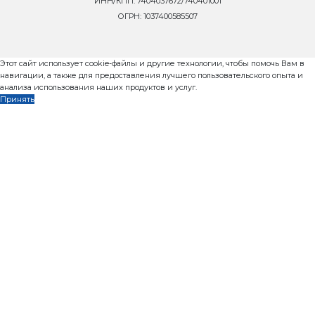
zavod@rifey-official.ru
Запросить коммерческое пр
Телефон
*