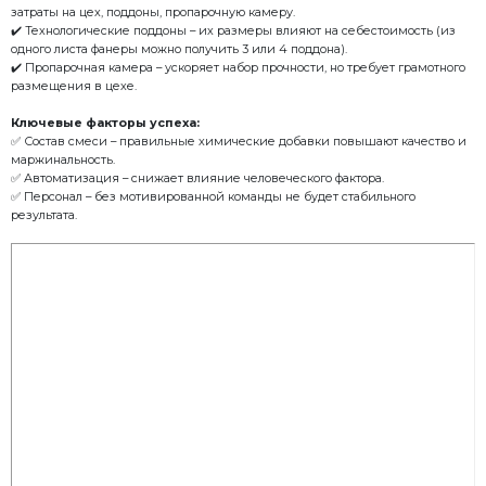
вибропрессованных из
Как запустить прибыльный бизнес по производств
изделий?
С чего начать?
✔️ Конечная стоимость владения – не только цена о
затраты на цех, поддоны, пропарочную камеру.
✔️ Технологические поддоны – их размеры влияют н
одного листа фанеры можно получить 3 или 4 поддон
✔️ Пропарочная камера – ускоряет набор прочности,
размещения в цехе.
Ключевые факторы успеха:
✅ Состав смеси – правильные химические добавки
маржинальность.